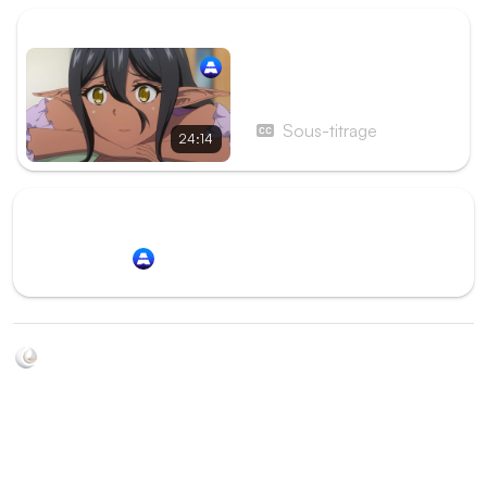
ÉPISODE SUIVANT
Épisode 7 - La maladie
d'amour
Sous-titrage
24:14
Redirection vers
Animation Digital Network
Soyez au courant de toutes les sorties d'épisodes d'animés
grâce à Shikkanime ! Retrouvez les dernières nouveautés
des plateformes, tels que ADN, Crunchyroll, etc. Créez
votre watchlist et soyez notifiés dès qu'un nouvel épisode