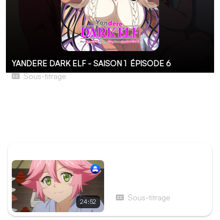
YANDERE DARK ELF - SAISON 1
ÉPISODE 6
Sous-titrage
Papa, maman
Bell se découvre une fibre maternelle, lorsque Sakura
demande de l'aide à Bell et Hinata pour garder son
neveu.
ÉPISODE PRÉCÉDENT
Épisode 5 - De chouettes
voisines
Sous-titrage
24:52