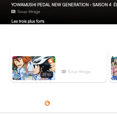
YOWAMUSHI PEDAL NEW GENERATION - SAISON 4
ÉP
Sous-titrage
Les trois plus forts
Imaizumi est en tête, à 150 mètres de l’arrivée. Mais Midôsu
chacun des deux se souvient pourquoi il veut absolument 
d’interlycée.
ÉPISODE PRÉCÉDENT
ÉP
Épisode 21 - Débridage
Sous-titrage
23:50
Redirection vers
Crunchyroll