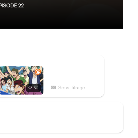
ISODE 22
ji et Yutô n’ont pas dit leur dernier mot, et
décrocher la victoire de ce deuxième jour
ISODE SUIVANT
Épisode 23 - Le
vainqueur
Sous-titrage
23:50