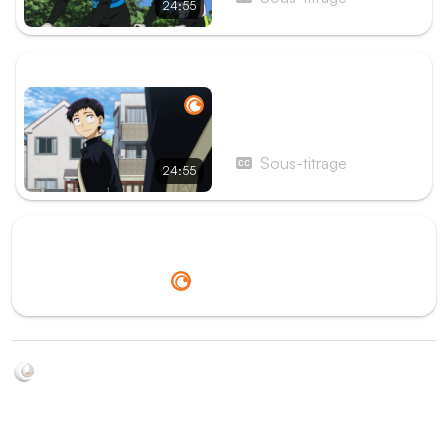
24:55
ÉPISODE SUIVANT
Épisode 11 - Le ciel vu d’en
bas
Sous-titrage
24:55
Redirection vers
Crunchyroll
Soyez au courant de toutes les sorties d'épisodes d'animés
grâce à Shikkanime ! Retrouvez les dernières nouveautés