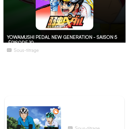
YOWAMUSHI PEDAL NEW GENERATION - SAISON 5
ÉPISODE 10
Sous-titrage
Sur la même longueur d’onde
Teshima et Ashikiba se disputent l’ultime épreuve de la
montagne. Si jusqu’ici, peu croyaient en Teshima, le
jeune coureur prouvera sa détermination aux yeux de
tous, allant jusqu’à se surprendre lui-même.
ÉPISODE PRÉCÉDENT
Épisode 9 - Le nouvel
élève
Sous-titrage