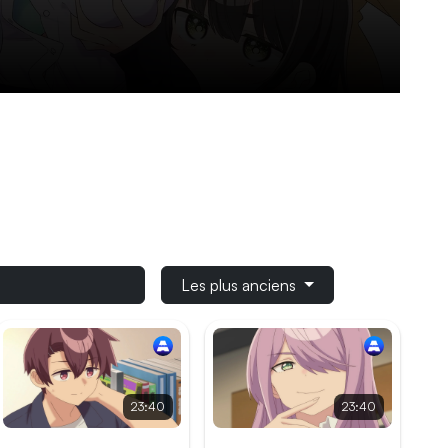
 s’affirmer devant ses élèves. Cependant,
ncue qu’elle profère des malédictions à tout va
ura, étudiant en deuxième année au caractère
 de sa personnalité…
Les plus anciens
23:40
23:40
Épisode 5
Épisode 6