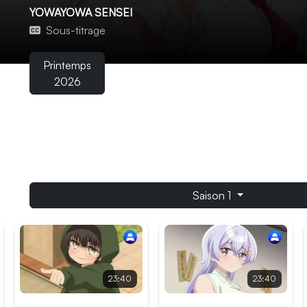
YOWAYOWA SENSEI
Sous-titrage
Printemps
2026
Hiyori Hiwamura, enseignante chétive et réservée, peine à
malgré sa douceur apparente, toute l’école semble convai
lorsqu’elle est de mauvaise humeur. Un jour, Akihito Abik
bien trempé, découvre une facette totalement inattendue
Saison 1
23:40
23:40
Épisode 3
Épisode 4