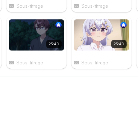
Sous-titrage
Sous-titrage
23:40
23:40
Épisode 9
Épisode 10
Sous-titrage
Sous-titrage
és
e