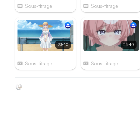
Sous-titrage
Sous-titrage
23:40
23:40
Épisode 7
Épisode 8
Sous-titrage
Sous-titrage
Soyez au courant de toutes les sorties d'épisodes d'anim
grâce à Shikkanime ! Retrouvez les dernières nouveautés
des plateformes, tels que ADN, Crunchyroll, etc. Créez
votre watchlist et soyez notifiés dès qu'un nouvel épisod
est disponible.