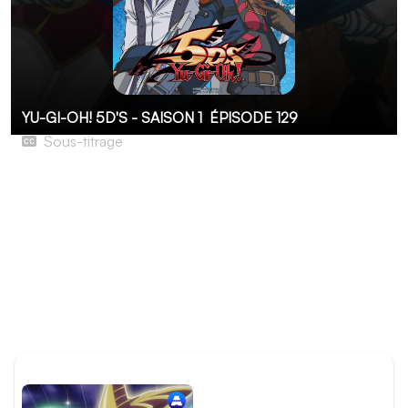
YU-GI-OH! 5D'S - SAISON 1
ÉPISODE 129
Sous-titrage
Gjallarhorn, le compte à rebours final !
L'affrontement entre 5D's et Ragnarok a atteint son
paroxysme. Harald est parvenu à invoquer Odin et a
maintenant ses trois Ases. La situation semble
désespérée pour notre héros, d'autant que Harald
parvient à remettre dans sa main le terrible piège Œil
d'Odin. Cependant, loin d'être résigné, Yûsei peut
compter sur son accel synchro pour renverser la vapeur.
ÉPISODE PRÉCÉDENT