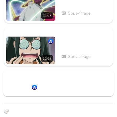
Épisode 128 - Les Trois
Dieux immortels ! Rugis,
Dragon des Étoiles
Sous-titrage
23:09
Majestueux !
ÉPISODE SUIVANT
Épisode 130 - Le Lien
entre amis vers l'avenir
Sous-titrage
23:09
Redirection vers
Animation Digital Network