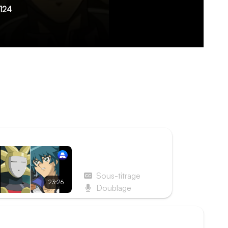
124
 regroupés dans le gymnase. La faim commence
perdent leur calme. Parmi eux, Harada, Yamanaka
cher de la nourriture. Ils se font alors
çon possédé par l'esprit maléfique les envoie
ISODE SUIVANT
Épisode 125 - Johan,
Jim et O'Brien contre
les trois chevaliers
Sous-titrage
23:26
masqués
Doublage