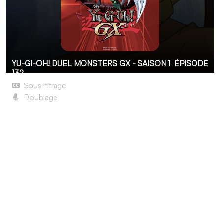
YU-GI-OH! DUEL MONSTERS GX - SAISON 1
ÉPISODE
132
Sous-titrage
Doublage
Duel à mort
Avec l'aide de ses amis, Jûdai a réussi à ouvrir le portail
dimensionnel et se retrouve à nouveau dans un autre
monde, différent du précédent. Accompagné par
Misawa et O'Brien, il découvre une ville où les monstres
de duel de bas niveau sont oppressés par les plus forts.
Jûdai et ses compagnons décident alors de les aider.
Notre héros commence donc un duel contre Éclaireur
du Ciel dans le but de faire diversion pour O'Brien.