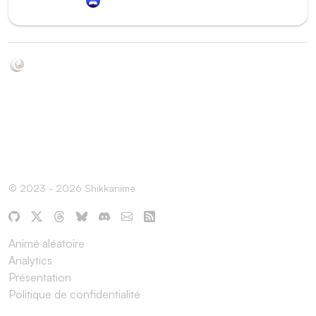
Soyez au courant de toutes les sorties d'épisodes d'animés
grâce à Shikkanime ! Retrouvez les dernières nouveautés
des plateformes, tels que ADN, Crunchyroll, etc. Créez
votre watchlist et soyez notifiés dès qu'un nouvel épisode
est disponible.
© 2023 - 2026 Shikkanime
Animé aléatoire
Analytics
Présentation
Politique de confidentialité