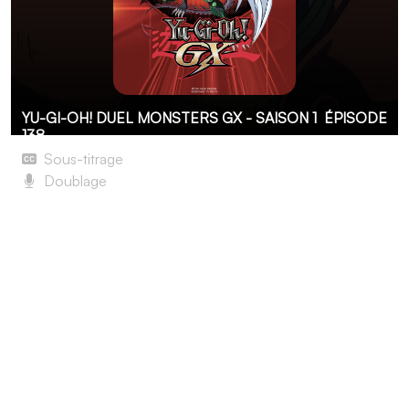
YU-GI-OH! DUEL MONSTERS GX - SAISON 1
ÉPISODE
138
Sous-titrage
Doublage
La Venue du Roi Suprême. Les duellistes défunts
Alors qu'ils sont à la recherche de Jûdai, Jim et O'Brien
entendent parler des horreurs que commet l'armée du
Roi Suprême, un despote qui s'en prend aux duellistes de
ce monde dans le but d'obtenir une domination totale
sur ce dernier. Craignant que Jûdai ne soit détenu
prisonnier par le Roi Suprême, ils décident de se rendre
dans son château. Là-bas, ils rencontrent Kozaky, un
scientifique travaillant pour le Roi Suprême. Un duel