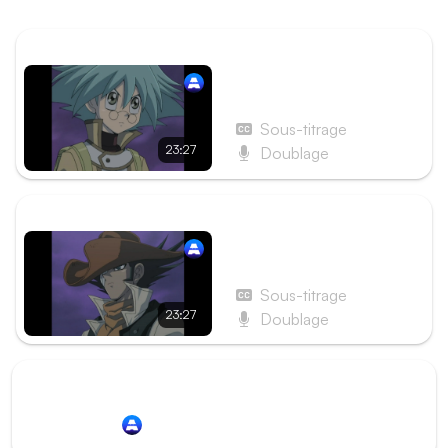
s'engage alors entre Jim et le monstre.
ÉPISODE PRÉCÉDENT
Épisode 137 - La Décision
de Shô ! La preuve
d'amitié
Sous-titrage
23:27
Doublage
ÉPISODE SUIVANT
Épisode 139 - Fusion des
Ténèbres ! Aile Infernale !
Sous-titrage
23:27
Doublage
Redirection vers
Animation Digital Network