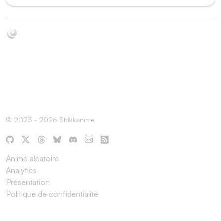
Soyez au courant de toutes les sorties d'épisodes d'animés
grâce à Shikkanime ! Retrouvez les dernières nouveautés
des plateformes, tels que ADN, Crunchyroll, etc. Créez
votre watchlist et soyez notifiés dès qu'un nouvel épisode
est disponible.
© 2023 - 2026 Shikkanime
Animé aléatoire
Analytics
Présentation
Politique de confidentialité