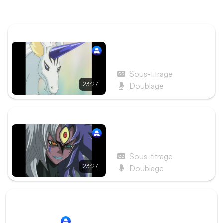
qui a suivi Jûdai pour assister au duel, fait une rencontre
à laquelle il ne s'attendait pas.
ÉPISODE PRÉCÉDENT
Épisode 152 - Activation
de Super Polymérisation !
Néos Arc-en-Ciel
Sous-titrage
23:27
Doublage
ÉPISODE SUIVANT
Épisode 154 - Revis, Roi
Suprême Jûdai !
Sous-titrage
23:27
Doublage
Redirection vers
Animation Digital Network