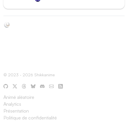
Soyez au courant de toutes les sorties d'épisodes d'animés
grâce à Shikkanime ! Retrouvez les dernières nouveautés
des plateformes, tels que ADN, Crunchyroll, etc. Créez
votre watchlist et soyez notifiés dès qu'un nouvel épisode
est disponible.
© 2023 - 2026 Shikkanime
Animé aléatoire
Analytics
Présentation
Politique de confidentialité