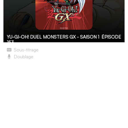
YU-GI-OH! DUEL MONSTERS GX - SAISON 1
ÉPISODE
153
Sous-titrage
Doublage
La Confrontation des cartes élues ! Les HÉROS
Élémentaires contre Yubel !
Jûdai est parvenu à libérer Johan de l'emprise de Yubel.
Cependant l'esprit des cartes est loin d'être vaincu.
Maintenant dans sa forme normale, Yubel est prête à
affronter Jûdai pour la bataille finale. Elle en profite
également pour lui dire tout ce qu'elle a sur le cœur
concernant leur passé commun. Du côté de Jûdai, la
colère monte face à la folie de Yubel. Parallèlement, Shô,