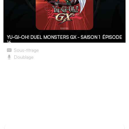
YU-GI-OH! DUEL MONSTERS GX - SAISON 1
ÉPISODE
16
Sous-titrage
Doublage
Le Roi Gobelin de la nuit sombre
La nuit, à la Duel Académie, un mystérieux duelliste défie
les Bleu Obélisk dans des duels où une carte rare est
mise en jeu. Inquiet pour son poste de superviseur des
Bleu Obélisk, Cronos demande à Jûdai et ses amis de
découvrir l’identité de ce duelliste. Pour ce faire, Jûdai
affronte le mystérieux duelliste dans un duel où son
Kuriboh Ailé est en jeu.