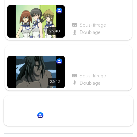
ÉPISODE PRÉCÉDENT
Épisode 15 - Duel de
jeunesse sur le court
Sous-titrage
23:40
Doublage
ÉPISODE SUIVANT
Épisode 17 - Pioche !
Pioche ! Pioche !
Sous-titrage
23:42
Doublage
Redirection vers
Animation Digital Network