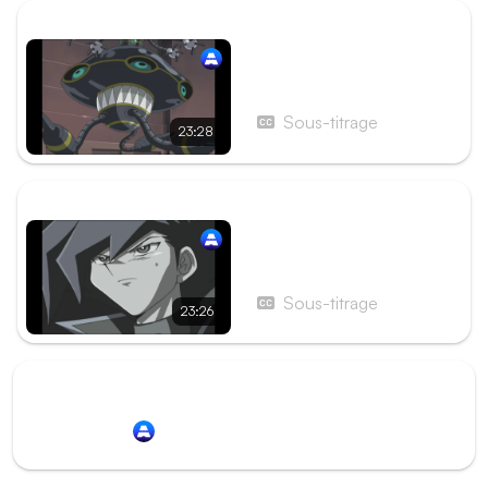
ÉPISODE PRÉCÉDENT
Épisode 171 - La Fin du
destin ! Néos Magma
contre le Maître des
Sous-titrage
23:28
Ténèbres
ÉPISODE SUIVANT
Épisode 173 - L'Assaut de
Darkness ! Les souvenirs
volés
Sous-titrage
23:26
Redirection vers
Animation Digital Network