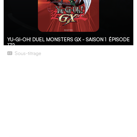
YU-GI-OH! DUEL MONSTERS GX - SAISON 1
ÉPISODE
172
Sous-titrage
La Duel Académie en danger ! L'opposition des Bêtes
Cristallines
Après sa victoire contre Saiô, Jûdai a réussi à fuir le
bâtiment de Kaiba Corporation et il se dirige vers le port
pour rejoindre la Duel Académie. Il se retrouve
cependant face à face avec un avatar de Darkness qui
semble légèrement différent des autres avatars.
Parallèlement, comme Jûdai le lui avait demandé, Kenzan
a retrouvé Sorano. Le Bleu Obélisk ne semble pas être
dans son état normal et un duel s'engage.