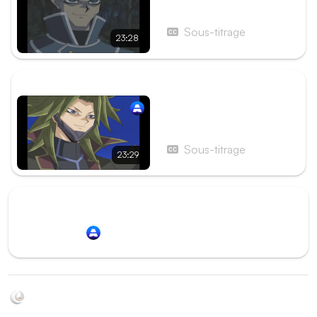
Épisode 172 - La Duel
Académie en danger !
L'opposition des Bêtes
Sous-titrage
23:28
Cristallines
ÉPISODE SUIVANT
Épisode 174 - Activation
de Monde Transparent !
Les terribles effets négatifs
Sous-titrage
23:29
Redirection vers
Animation Digital Network