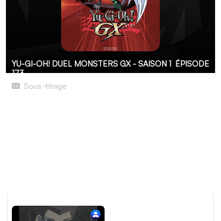
YU-GI-OH! DUEL MONSTERS GX - SAISON 1
ÉPISODE
173
Sous-titrage
L'Assaut de Darkness ! Les souvenirs volés
À présent, Darkness retient prisonnier dans son monde la
quasi-totalité des élèves. Manjôme, Shô et Asuka se font
alors attraper et il ne reste plus que Fubuki. Ce dernier a
quand même perdu une partie de sa mémoire sous
l'influence de Darkness. Bien décidé à sauver ses amis, il
lance un défi à celui qui porte le masque de Darkness.
ÉPISODE PRÉCÉDENT