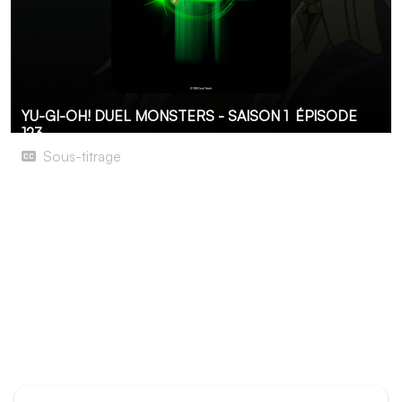
YU-GI-OH! DUEL MONSTERS - SAISON 1
ÉPISODE
123
Sous-titrage
Bataille royale !
Yûgi, Jônouchi, Kaiba et Marik s’affrontent dans une
bataille royale qui déterminera les affiches des demi-
finales. Yûgi souhaite avoir Jônouchi pour adversaire et
fait donc tout pour le protéger. Kaiba ne l’entend
toutefois pas de cette oreille car il veut se mesurer au
détenteur du Puzzle Millénaire pour lui prendre Slifer et
ainsi maximiser ses chances de victoire dans une finale
contre Marik.