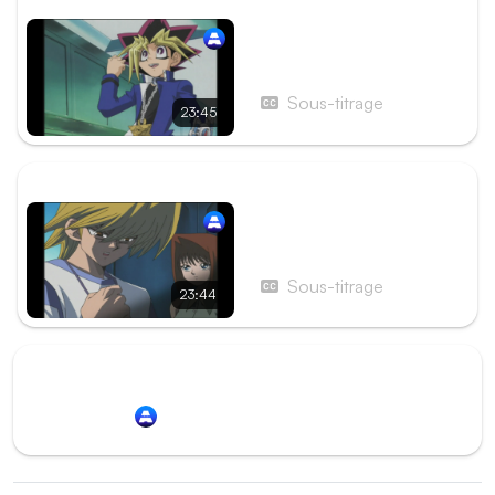
ÉPISODE PRÉCÉDENT
Épisode 122 - Alcatraz,
terre de la finale
Sous-titrage
23:45
ÉPISODE SUIVANT
Épisode 124 - À chacun
son adversaire
Sous-titrage
23:44
Redirection vers
Animation Digital Network