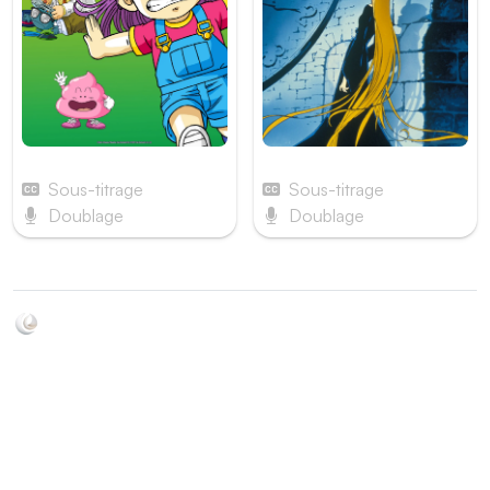
Dr Slump
Queen Millenium
Sous-titrage
Sous-titrage
Doublage
Doublage
Soyez au courant de toutes les sorties d'épisodes d'animés
grâce à Shikkanime ! Retrouvez les dernières nouveautés
des plateformes, tels que ADN, Crunchyroll, etc. Créez
votre watchlist et soyez notifiés dès qu'un nouvel épisode
est disponible.