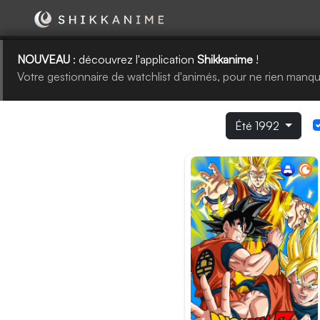
NOUVEAU
: découvrez l'application
Shikkanime
!
Votre gestionnaire de watchlist d'animés, pour ne rien manqu
Simulcast par saison
Été 1992