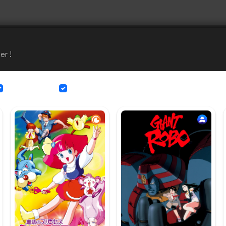
er !
Sous-titrage
Doublage