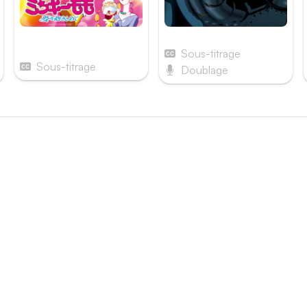
Fairy Princess Minky
Giant Robo
Momo
Sous-titrage
Sous-titrage
Doublage
és
e