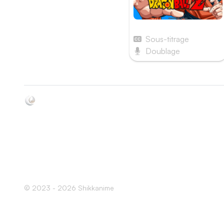
Dragon Ball Z
Sous-titrage
Doublage
Soyez au courant de toutes les sorties d'épisodes d'anim
grâce à Shikkanime ! Retrouvez les dernières nouveautés
des plateformes, tels que ADN, Crunchyroll, etc. Créez
votre watchlist et soyez notifiés dès qu'un nouvel épisod
est disponible.
© 2023 - 2026 Shikkanime